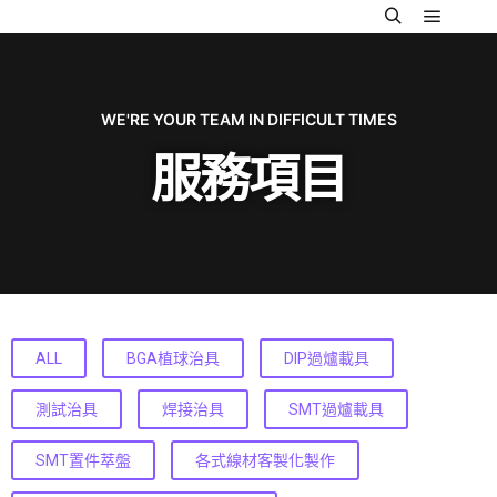
WE'RE YOUR TEAM IN DIFFICULT TIMES
服務項目
ALL
BGA植球治具
DIP過爐載具
測試治具
焊接治具
SMT過爐載具
SMT置件萃盤
各式線材客製化製作